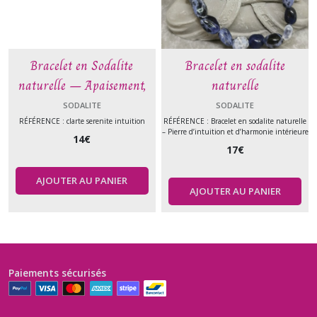
Bracelet en Sodalite
Bracelet en sodalite
naturelle – Apaisement,
naturelle
clarté mentale et
SODALITE
SODALITE
communication
RÉFÉRENCE : clarte serenite intuition
RÉFÉRENCE : Bracelet en sodalite naturelle
– Pierre d’intuition et d’harmonie intérieure
14
€
17
€
AJOUTER AU PANIER
AJOUTER AU PANIER
Paiements sécurisés