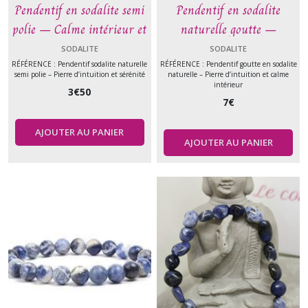
Pendentif en sodalite semi
Pendentif en sodalite
polie – Calme intérieur et
naturelle goutte –
intuition – Pierre
Intuition et sérénité –
SODALITE
SODALITE
naturelle
Pierre naturelle
RÉFÉRENCE : Pendentif sodalite naturelle
RÉFÉRENCE : Pendentif goutte en sodalite
semi polie – Pierre d’intuition et sérénité
naturelle – Pierre d’intuition et calme
intérieur
3
€
50
7
€
AJOUTER AU PANIER
AJOUTER AU PANIER