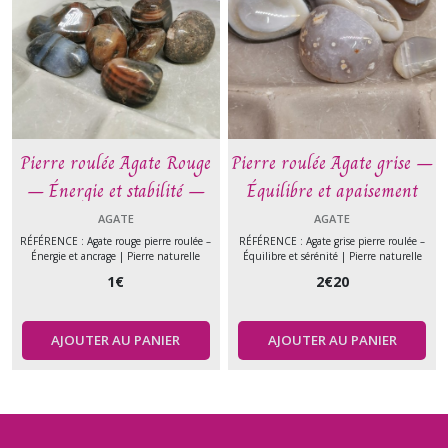
Pierre roulée Agate Rouge
Pierre roulée Agate grise –
– Énergie et stabilité –
Équilibre et apaisement
Pierre naturelle
émotionnel – Pierre
AGATE
AGATE
naturelle
RÉFÉRENCE : Agate rouge pierre roulée –
RÉFÉRENCE : Agate grise pierre roulée –
Énergie et ancrage | Pierre naturelle
Équilibre et sérénité | Pierre naturelle
1
€
2
€
20
AJOUTER AU PANIER
AJOUTER AU PANIER