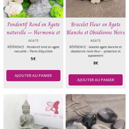
Pendentif Rond en Agate
Bracelet Fleur en Agate
naturelle – Harmonie et
Blanche et Obsidienne Noire
équilibre émotionnel –
– Pureté et Protection
AGATE
AGATE
Pierre naturelle
RÉFÉRENCE : Pendentif rond en agate
RÉFÉRENCE : bracelet agate blanche et
naturelle – Pierre d’équilibre
obsidienne noire fleur – protection et
apaisement
5
€
8
€
AJOUTER AU PANIER
AJOUTER AU PANIER