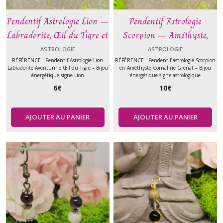
Pendentif Astrologie Lion –
Pendentif Astrologie
Labradorite, Œil du Tigre et
Scorpion – Améthyste,
Aventurine – Pierre
Cornaline et Grenat –
ASTROLOGIE
ASTROLOGIE
naturelle
Pierre naturelle
RÉFÉRENCE : Pendentif Astrologie Lion
RÉFÉRENCE : Pendentif astrologie Scorpion
Labradorite Aventurine Œil du Tigre – Bijou
en Améthyste Cornaline Grenat – Bijou
énergétique signe Lion
énergétique signe astrologique
6
€
10
€
AJOUTER AU PANIER
AJOUTER AU PANIER