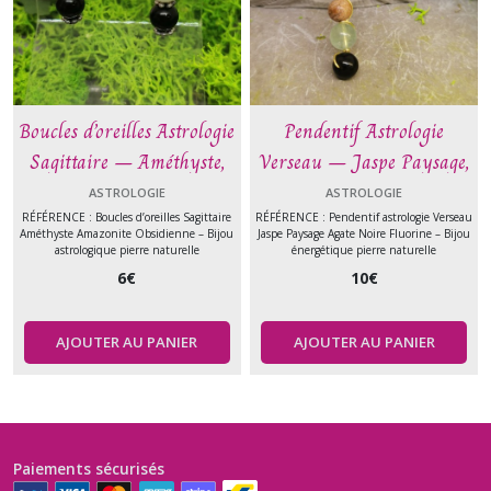
Boucles d’oreilles Astrologie
Pendentif Astrologie
Sagittaire – Améthyste,
Verseau – Jaspe Paysage,
Amazonite et Obsidienne –
Agate Noire et Fluorine –
ASTROLOGIE
ASTROLOGIE
Pierre naturelle
Pierre naturelle
RÉFÉRENCE : Boucles d’oreilles Sagittaire
RÉFÉRENCE : Pendentif astrologie Verseau
Améthyste Amazonite Obsidienne – Bijou
Jaspe Paysage Agate Noire Fluorine – Bijou
astrologique pierre naturelle
énergétique pierre naturelle
6
€
10
€
AJOUTER AU PANIER
AJOUTER AU PANIER
Paiements sécurisés