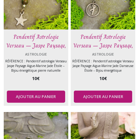
Pendentif Astrologie
Pendentif Astrologie
Verseau – Jaspe Paysage,
Verseau – Jaspe Paysage,
Aigue-Marine et Jade avec
Aigue-Marine et Jade avec
ASTROLOGIE
ASTROLOGIE
Étoile en Zamac – Pierre
Danseuse Étoile en Zamac
RÉFÉRENCE : Pendentif astrologie Verseau
RÉFÉRENCE : Pendentif astrologie Verseau
Jaspe Paysage Aigue-Marine Jade Étoile –
Jaspe Paysage Aigue-Marine Jade Danseuse
naturelle
– Pierre naturelle
Bijou énergétique pierre naturelle
Étoile – Bijou énergétique
10
€
10
€
AJOUTER AU PANIER
AJOUTER AU PANIER