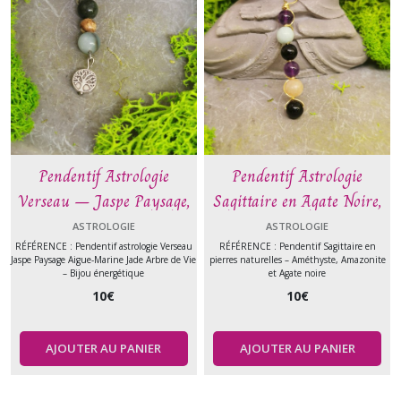
Pendentif Astrologie
Pendentif Astrologie
Verseau – Jaspe Paysage,
Sagittaire en Agate Noire,
Aigue-Marine et Jade avec
Améthyste et Amazonite –
ASTROLOGIE
ASTROLOGIE
Arbre de Vie en Zamac –
Pierre naturelle
RÉFÉRENCE : Pendentif astrologie Verseau
RÉFÉRENCE : Pendentif Sagittaire en
Jaspe Paysage Aigue-Marine Jade Arbre de Vie
pierres naturelles – Améthyste, Amazonite
Pierre naturelle
– Bijou énergétique
et Agate noire
10
€
10
€
AJOUTER AU PANIER
AJOUTER AU PANIER