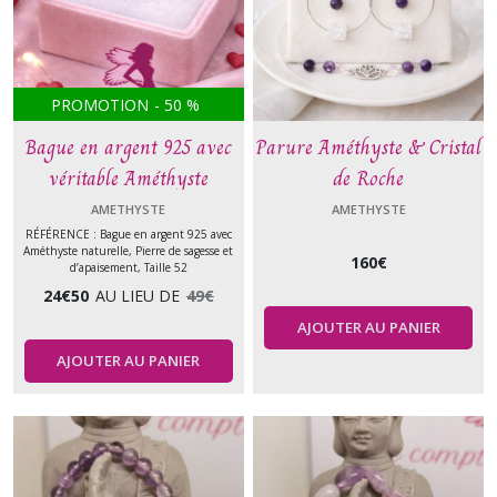
PROMOTION
-
50
%
Bague en argent 925 avec
Parure Améthyste & Cristal
véritable Améthyste
de Roche
AMETHYSTE
AMETHYSTE
RÉFÉRENCE : Bague en argent 925 avec
Améthyste naturelle, Pierre de sagesse et
160
€
d’apaisement, Taille 52
24
€
50
AU LIEU DE
49
€
AJOUTER AU PANIER
AJOUTER AU PANIER