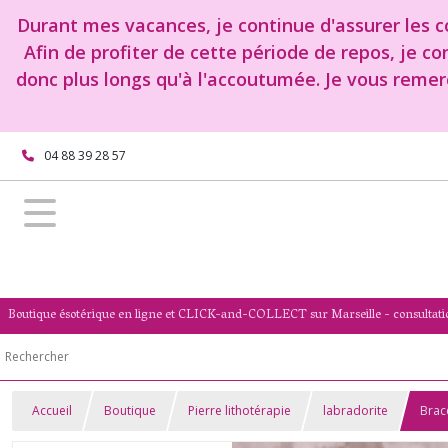
Durant mes vacances, je continue d'assurer les co
Afin de profiter de cette période de repos, je c
donc plus longs qu'à l'accoutumée. Je vous remer
04 88 39 28 57
Boutique ésotérique en ligne et CLICK-and-COLLECT sur Marseille - consultati
Accueil
Boutique
Pierre lithotérapie
labradorite
Brac