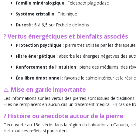
Famille minéralogique
: Feldspath plagioclase
Système cristallin
: Triclinique
Dureté
: 6 à 6,5 sur l’échelle de Mohs
?
Vertus énergétiques et bienfaits associés
Protection psychique
: pierre très utilisée par les thérapeut
Filtre énergétique
: absorbe les énergies négatives des autre
Renforcement de l’intuition
: pierre des médiums, des rêve
Équilibre émotionnel
: favorise le calme intérieur et la résili
⚠️
Mise en garde importante
Les informations sur les vertus des pierres sont issues de traditions
Elles ne remplacent en aucun cas un traitement médical. En cas de tro
?
Histoire ou anecdote autour de la pierre
Découverte au 18e siècle dans la région du Labrador au Canada, cett
ciel, d’où ses reflets si particuliers.