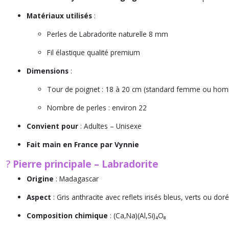
Matériaux utilisés
:
Perles de Labradorite naturelle 8 mm
Fil élastique qualité premium
Dimensions
:
Tour de poignet : 18 à 20 cm (standard femme ou homm
Nombre de perles : environ 22
Convient pour
: Adultes – Unisexe
Fait main en France par Vynnie
?
Pierre principale – Labradorite
Origine
: Madagascar
Aspect
: Gris anthracite avec reflets irisés bleus, verts ou do
Composition chimique
: (Ca,Na)(Al,Si)₄O₈