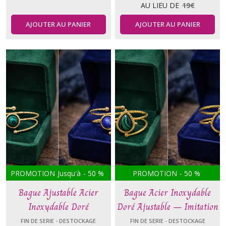
AU LIEU DE
19
€
AJOUTER AU PANIER
AJOUTER AU PANIER
PROMOTION
Jusqu'à
-
50
%
PROMOTION
-
50
%
Bague Ajustable Acier
Bague Acier Inoxydable
Inoxydable Doré
Doré Ajustable – Imitation
Malachite ou Lapis Lazuli
FIN DE SERIE - DESTOCKAGE
FIN DE SERIE - DESTOCKAGE