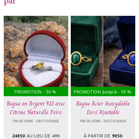
par
PROMOTION
-
50
%
PROMOTION
Jusqu'à
-
50
%
Bague en Argent 925 avec
Bague Acier Inoxydable
Citrine Naturelle Poire
Doré Ajustable
FIN DE SERIE - DESTOCKAGE
FIN DE SERIE - DESTOCKAGE
24
€
50
AU LIEU DE
49
€
À PARTIR DE
9
€
50