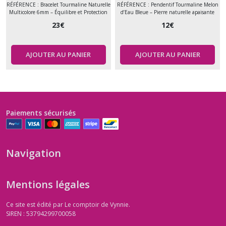
apaisement – Pierre
RÉFÉRENCE : Bracelet Tourmaline Naturelle
RÉFÉRENCE : Pendentif Tourmaline Melon
Multicolore 6mm – Équilibre et Protection
d’Eau Bleue – Pierre naturelle apaisante
naturelle
23
€
12
€
AJOUTER AU PANIER
AJOUTER AU PANIER
Paiements sécurisés
Navigation
Mentions légales
Ce site est édité par Le comptoir de Vynnie.
SIREN : 53794299700058