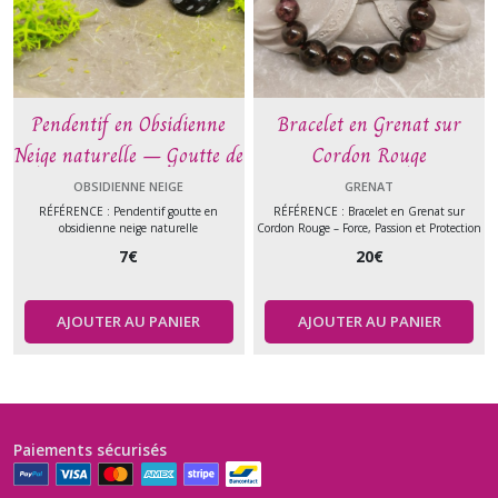
Pendentif en Obsidienne
Bracelet en Grenat sur
Neige naturelle – Goutte de
Cordon Rouge
protection et d’équilibre –
OBSIDIENNE NEIGE
GRENAT
Pierre naturelle
RÉFÉRENCE : Pendentif goutte en
RÉFÉRENCE : Bracelet en Grenat sur
obsidienne neige naturelle
Cordon Rouge – Force, Passion et Protection
7
€
20
€
AJOUTER AU PANIER
AJOUTER AU PANIER
Paiements sécurisés