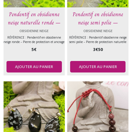
Pendentif en obsidienne
Pendentif en obsidienne
neige naturelle ronde –
neige semi polie –
Protection et équilibre –
Protection et équilibre
OBSIDIENNE NEIGE
OBSIDIENNE NEIGE
Pierre naturelle
émotionnel – Pierre
RÉFÉRENCE : Pendentif en obsidienne
RÉFÉRENCE : Pendentif obsidienne neige
neige ronde – Pierre de protection et ancrage
semi polie – Pierre de protection naturelle
naturelle
5
€
3
€
50
AJOUTER AU PANIER
AJOUTER AU PANIER