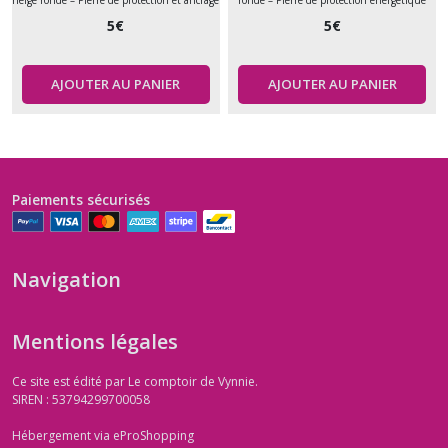
neige ronde – Pierre de protection et ancrage
ronde – Pierre de protection énergétique
5
€
5
€
AJOUTER AU PANIER
AJOUTER AU PANIER
Paiements sécurisés
Navigation
Mentions légales
Ce site est édité par Le comptoir de Vynnie.
SIREN : 53794299700058
Hébergement via eProShopping