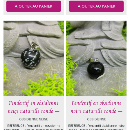
AJOUTER AU PANIER
AJOUTER AU PANIER
Pendentif en obsidienne
Pendentif en obsidienne
neige naturelle ronde –
noire naturelle ronde –
Protection et équilibre –
Protection énergétique et
OBSIDIENNE NEIGE
OBSIDIENNE
Pierre naturelle
ancrage – Pierre naturelle
RÉFÉRENCE : Pendentif en obsidienne
RÉFÉRENCE : Pendentif obsidienne noire