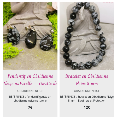
Pendentif en Obsidienne
Bracelet en Obsidienne
Neige naturelle – Goutte de
Neige 8 mm
protection et d’équilibre –
OBSIDIENNE NEIGE
OBSIDIENNE NEIGE
Pierre naturelle
RÉFÉRENCE : Pendentif goutte en
RÉFÉRENCE : Bracelet en Obsidienne Neige
obsidienne neige naturelle
8 mm – Équilibre et Protection
7
€
12
€