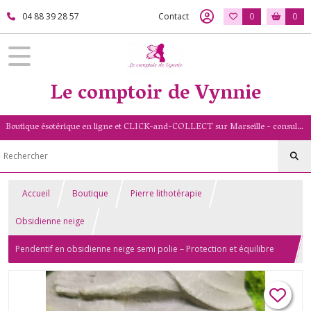
04 88 39 28 57
Contact
0
0
Le comptoir de Vynnie
Boutique ésotérique en ligne et CLICK-and-COLLECT sur Marseille - consultation de voyance par mail - livret numérologique (13/PACA)
Accueil
Boutique
Pierre lithotérapie
Obsidienne neige
Pendentif en obsidienne neige semi polie – Protection et équilibre
émotionnel – Pierre naturelle