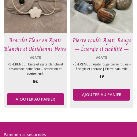
Bracelet Fleur en Agate
Pierre roulée Agate Rouge
Blanche et Obsidienne Noire
– Énergie et stabilité –
– Pureté et Protection
Pierre naturelle
AGATE
AGATE
RÉFÉRENCE : bracelet agate blanche et
RÉFÉRENCE : Agate rouge pierre roulée –
obsidienne noire fleur – protection et
Énergie et ancrage | Pierre naturelle
apaisement
1
€
8
€
AJOUTER AU PANIER
AJOUTER AU PANIER
Paiements sécurisés