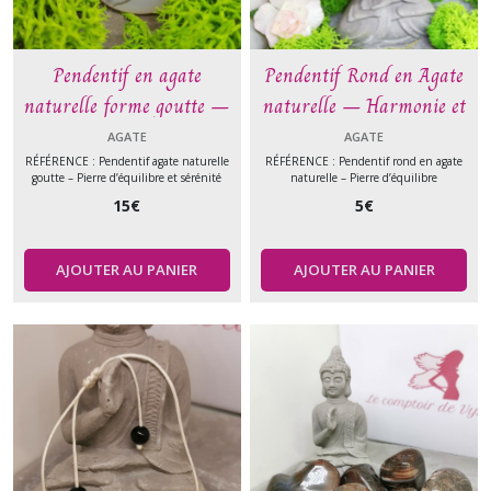
Pendentif en agate
Pendentif Rond en Agate
naturelle forme goutte –
naturelle – Harmonie et
Équilibre et apaisement –
équilibre émotionnel –
AGATE
AGATE
Pierre naturelle
Pierre naturelle
RÉFÉRENCE : Pendentif agate naturelle
RÉFÉRENCE : Pendentif rond en agate
goutte – Pierre d’équilibre et sérénité
naturelle – Pierre d’équilibre
15
€
5
€
AJOUTER AU PANIER
AJOUTER AU PANIER